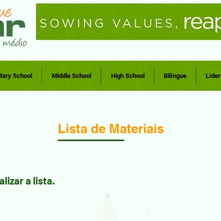
tary School
Middle School
High School
Bilíngue
Líde
Lista de Materiais
lizar a lista.