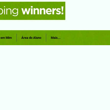
r em Mim
Área do Aluno
Mais...