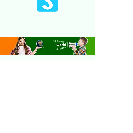
Unidade Fundamental e Médio
Rua 452, nº 640
Jardim Praia Mar | Itapema/SC
secretaria@escolasemearitapema.com.br
3360.8413
47
Unidade Infantil
Rua 236, nº 361